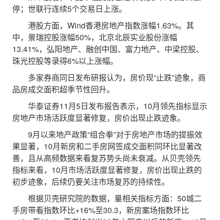
停；世联行连续5个交易日上涨。
港股方面，Wind香港房地产指数涨幅1.63%。其
中，景瑞控股涨幅50%，北京北辰实业股份涨幅
13.41%，弘阳地产、融创中国、富力地产、中梁控股、
珠光控股等录得6%以上涨幅。
多家券商同日发布研报认为，房价现“止跌”迹象，商
品房成交面积超季节性回升。
华泰证券11月5日发布报告表示，10月领先指标显示
房地产市场活跃度显著修复，房价出现止跌迹象。
9月以来地产政策“组合拳”对于房地产市场的提振效
果显著，10月新房和二手房网签成交面积同环比显著改
善，且从高频数据来看复苏势头尚未衰减。从贝壳领先
指标来看，10月市场活跃度显著修复，房价出现止跌的
初步迹象，后续仍要关注市场复苏的持续性。
根据贝壳研究院的数据，量相关指标方面：50城二
手房带看指数环比+16%至30.3，新房案场指数环比