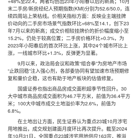
+48%至22.4，两者均创出23年小阳春以后的新高；10月
末二手房/新房经纪人预期指数(KMI)分别为52.6/50.0，连
续四周站上荣枯线。价相关指标方面：反映业主端挂牌
价动向的二手房市场景气指数环比+68%至14.1，创下23
年7月以来的新高；成交价相较挂牌价的折价幅度缩小至
15.2%，仍处于较高位置；二手房价格环比+0.3%，为
2023年小阳春后的首次环比上涨，其中24个城市环比上
涨，一线城市环比+1.3%，反弹更为显著。
9月以来，政治局会议和政策“组合拳”为房地产市场
“止跌回稳”注入强心剂，各部委协同有望加速市场预期修
复和量价企稳，这也有助于地产板块的估值修复。
国盛证券也指出商品房成交面积超季节性回升。30
大中城市商品房成交面积为46.7平方米，前值为36.4平方
米；100大中城市成交土地溢价率为2.6%，前值为
6.8%。
在土地出让方面，民生证券认为重点23城10月涉宅
用地推出，成交规划建面月度环比再次提升。截至2024
年10月31日，全国重点23城涉宅用地供应163宗，推溢