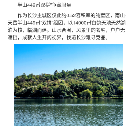
半山449㎡双拼”争藏限量
作为长沙主城区仅此约0.52容积率的纯墅区，南山·
天岳半山449㎡“双拼”组团，以14000㎡白鹤天池天然湖
泊为核，临湖而建。山水合围，风景里的奢宅，户户无
遮挡，成就人生开阔视界，找遍长沙难寻竞品。