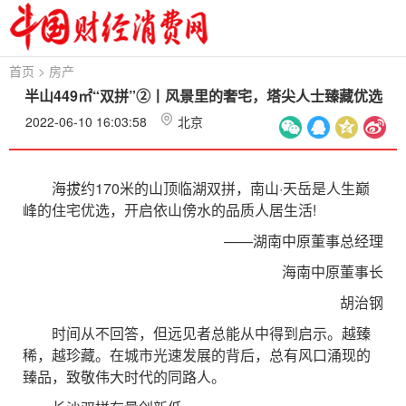
首页
>
房产
半山449㎡“双拼”②丨风景里的奢宅，塔尖人士臻藏优选
2022-06-10 16:03:58
北京
海拔约170米的山顶临湖双拼，南山·天岳是人生巅
峰的住宅优选，开启依山傍水的品质人居生活!
——湖南中原董事总经理
海南中原董事长
胡治钢
时间从不回答，但远见者总能从中得到启示。越臻
稀，越珍藏。在城市光速发展的背后，总有风口涌现的
臻品，致敬伟大时代的同路人。