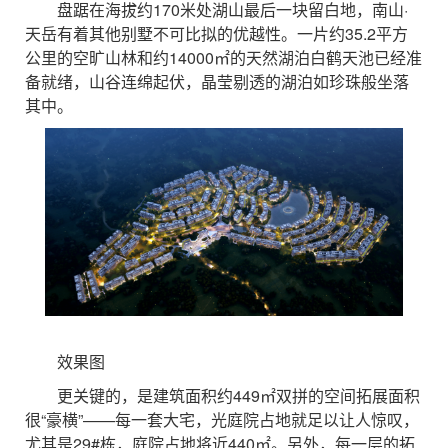
盘踞在海拔约170米处湖山最后一块留白地，南山·
天岳有着其他别墅不可比拟的优越性。一片约35.2平方
公里的空旷山林和约14000㎡的天然湖泊白鹤天池已经准
备就绪，山谷连绵起伏，晶莹剔透的湖泊如珍珠般坐落
其中。
效果图
更关键的，是建筑面积约449㎡双拼的空间拓展面积
很“豪横”——每一套大宅，光庭院占地就足以让人惊叹，
尤其是29#栋，庭院占地将近440㎡。另外，每一层的拓