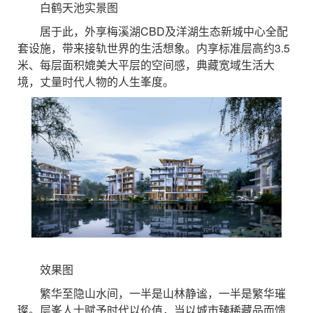
白鹤天池实景图
居于此，外享梅溪湖CBD及洋湖生态新城中心全配
套设施，带来接轨世界的生活想象。内享标准层高约3.5
米、每层面积媲美大平层的空间感，典藏宽域生活大
境，丈量时代人物的人生峯度。
效果图
繁华至隐山水间，一半是山林静谧，一半是繁华璀
璨。层峯人士赋予时代以价值，当以城市臻稀藏品而馈