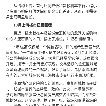
从结构上看，首付比例降低和贷款利率下行，缩小
了房租与购房月供之间的现金支出差距，从而让刚需交
易出现明显增长。
10月上海楼市显著回暖
最近，链家就在奉贤新城金汇板块的龙湖天街购物
中心人流密集的入口，摆上了摊位，并取名“爆破店”。
“‘爆破店’仅仅是一个摊位名称，目的是希望新签单数
量更多。”一位链家工作人员向记者表示，9月金汇区域，
该公司共撮合成交30单，10月已经增至90单，热度很快
升温，期待11月会有更好表现。交易活跃的金汇区域是
奉贤新城板块的一个缩影。记者了解到，包括奉贤新城
在内的五大新城在10月上海楼市成交排行中表现抢眼。
中原地产研究院院长刘渊表示，奉贤新城楼市转暖
与一线城市复苏的态势是一致的。此次，市场复苏有一
条清晰的脉络就是低总价房产成交占比较高，而奉贤新
城恰好满足这个条件。据了解，松江新城和临港新城的
一些楼盘，在10月的成交也呈现火热态势。