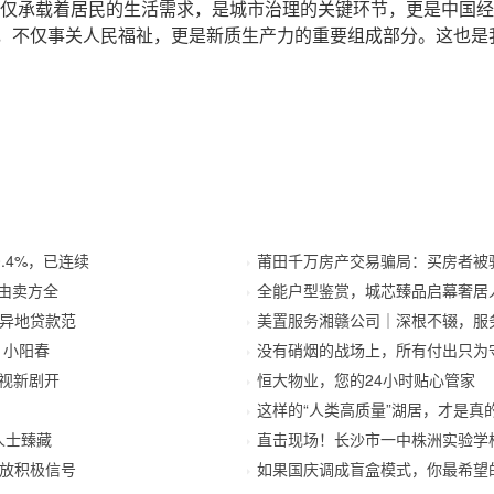
仅承载着居民的生活需求，是城市治理的关键环节，更是中国经
，不仅事关人民福祉，更是新质生产力的重要组成部分。这也是
.4%，已连续
莆田千万房产交易骗局：买房者被
由卖方全
全能户型鉴赏，城芯臻品启幕奢居
异地贷款范
美置服务湘赣公司｜深根不辍，服
 小阳春
没有硝烟的战场上，所有付出只为
影视新剧开
恒大物业，您的24小时贴心管家
这样的“人类高质量”湖居，才是真的
人士臻藏
直击现场！长沙市一中株洲实验学
释放积极信号
如果国庆调成盲盒模式，你最希望