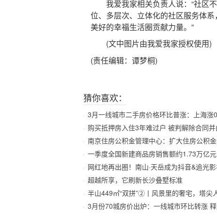
我爱我家相关负责人说：“社区不
位、多层次、立体化的社区服务体系
美好的幸福生活圈贡献力量。”
(文中图片由我爱我家授权使用)
(责任编辑：谭梦桐)
猜你喜欢：
3月一线城市二手房价格环比普涨：上海涨0
购买抵押房入住3年难过户 被判解除合同并
南京住房公积金管理中心：扩大住房公积金
一季度全国新建商品房销售额约1.73万亿元
网红地再出圈！南山·天岳成为抖音&追光
超越所享，它刷新长沙叠墅标准
半山449㎡“双拼”②丨风景里的奢宅，塔尖
3月份70城房价出炉：一线城市环比转涨 