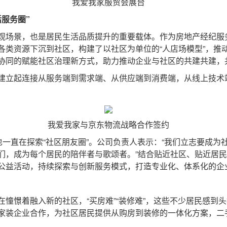
我爱我家服贸会展台
服务圈”
场景，也是居民生活品质提升的重要载体。作为房地产经纪服
各类资源下沉到社区，构建了以社区为单位的“人店场模型”，推
协同的赋能社区治理新方式，助力推动企业与社区的共建共建，共
立起连接从服务端到需求端、从供应端到消费端，从线上技术端
我爱我家与京东物流战略合作签约
一直在探索“社区朋友圈”。公司负责人表示：“我们立志要成为
们，成为每个居民的陪伴者与歌颂者。”结合贴近社区、贴近居
公益活动，持续探索与创新服务模式，打造专业化、体系化的企
憬着融入新的社区，“买房难”“装修难”，这些不少居民感到
家装企业合作，为社区居民提供从购房到装修的一体化方案，二手