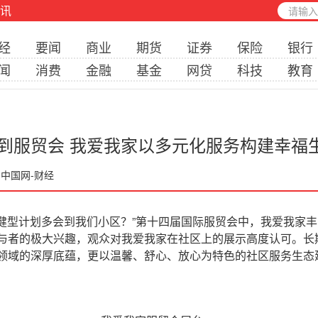
讯
经
要闻
商业
期货
证券
保险
银行
闻
消费
金融
基金
网贷
科技
教育
到服贸会 我爱我家以多元化服务构建幸福
 中国网-财经
健型计划多会到我们小区？”第十四届国际服贸会中，我爱我家
与者的极大兴趣，观众对我爱我家在社区上的展示高度认可。长
领域的深厚底蕴，更以温馨、舒心、放心为特色的社区服务生态