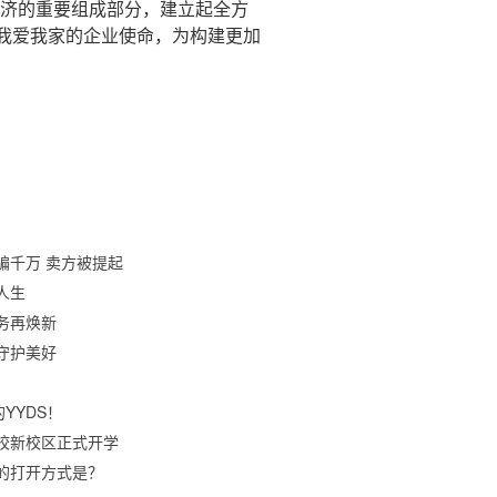
济的重要组成部分，建立起全方
我爱我家的企业使命，为构建更加
骗千万 卖方被提起
人生
务再焕新
守护美好
YYDS！
校新校区正式开学
的打开方式是？