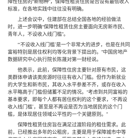
障性住房的“新物种”，保障性租赁住房是否设有最低收入
标准，在各地实践中往往没有明确。
上述会议中，住建部在总结全国各地的经验做法
时，进一步明确“保障性租赁住房主要面向无房新市民、
青年人，不设收入线门槛”。
“‘不设收入线门槛’是一个非常大的进步，也是在共同
富裕特别是居住权利均等化背景下提出的。”中国房地产
数据研究中心执行院长陈晟对第一财经说。
他表示，此前，保障性住房主要针对原有市民，这
类群体申请该类房源时往往有收入门槛。但作为新就业
的大学生和新市民，其收入水平参差不齐，或存在收入
水平略高于门槛但储蓄不足的情况。“考虑到共同富裕的
基本要求，即每个人都有居住权利的这个要求，‘不再设
收入线门槛’，甚至是不再设是否为当地居民的这个门
槛，是体现居住领域公平性的一个关键原则。”
保障性租赁住房旨在满足过渡阶段的租住需求。此
前，已经推出多年的公租房，主要是用于保障城市中等